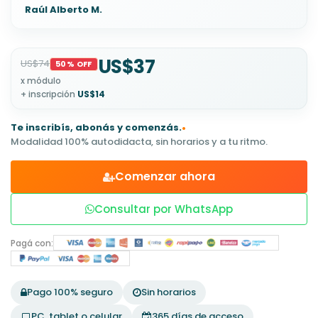
aprovechaba los fines de semana o mis guardias
Raúl Alberto M.
nocturnas de trabajo para estudiar. gracias!
US$37
US$74
50% OFF
x módulo
+ inscripción
US$14
Te inscribís, abonás y comenzás.
•
Modalidad 100% autodidacta, sin horarios y a tu ritmo.
Comenzar ahora
Consultar por WhatsApp
Pagá con:
Pago 100% seguro
Sin horarios
PC, tablet o celular
365 días de acceso