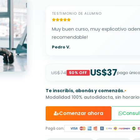
TESTIMONIO DE ALUMNO
Muy buen curso, muy explicativo ade
recomendable!
Pedro V.
US$37
US$74
pago únic
50% OFF
Te inscribís, abonás y comenzás.
•
Modalidad 100% autodidacta, sin horarios
Comenzar ahora
Consul
Pagá con: