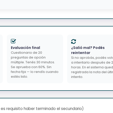
Evaluación final
¿Salió mal? Podés
Cuestionario de 20
reintentar
preguntas de opción
Si no aprobás, podés vol
múltiple. Tenés 30 minutos.
a intentarlo después de 
Se aprueba con 60%. Sin
horas. En el sistema que
fecha fija — lo rendís cuando
registrada la nota del últ
estés listo.
intento.
 es requisito haber terminado el secundario)