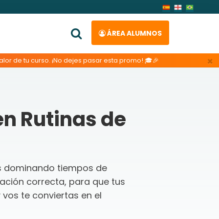
ÁREA ALUMNOS
×
lor de tu curso. ¡No dejes pasar esta promo! 🎓🎉
n Rutinas de
vas dominando tiempos de
ración correcta, para que tus
vos te conviertas en el