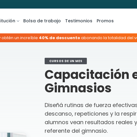
titución
Bolsa de trabajo
Testimonios
Promos
y obtén un increíble
40% de descuento
abonando la totalidad del va
CURSOS DE UN MES
Capacitación e
Gimnasios
Diseñá rutinas de fuerza efecti
descanso, repeticiones y la respi
alumnos vean resultados reales y 
referente del gimnasio.