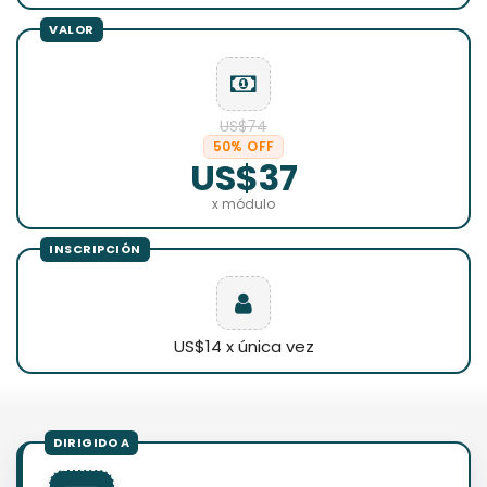
US$74
50% OFF
US$37
x módulo
US$14 x única vez