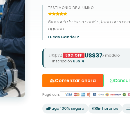
TESTIMONIO DE ALUMNO
Excelente la información, todo en resumen y especifico , de mi
agrado
Lucas Gabriel P.
US$37
US$74
x módulo
50% OFF
+ inscripción
US$14
Comenzar ahora
Consul
Pagá con:
Pago 100% seguro
Sin horarios