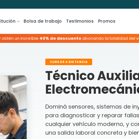
titución
Bolsa de trabajo
Testimonios
Promos
y obtén un increíble
40% de descuento
abonando la totalidad del va
CURSOS A DISTANCIA
Técnico Auxili
Electromecánic
Dominá sensores, sistemas de iny
para diagnosticar y reparar falla
cualquier vehículo moderno, y co
una salida laboral concreta y bie