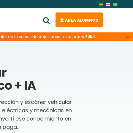
ÁREA ALUMNOS
×
lor de tu curso. ¡No dejes pasar esta promo! 🎓🎉
ar
o + IA
ección y escáner vehicular
s eléctricas y mecánicas en
nvertí ese conocimiento en
n paga.