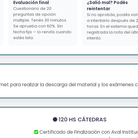
Evaluación final
¿Salió mal? Podés
Cuestionario de 20
reintentar
preguntas de opción
Si no aprobás, podés vol
múltiple. Tenés 30 minutos.
a intentarlo después de 
Se aprueba con 60%. Sin
horas. En el sistema que
fecha fija — lo rendís cuando
registrada la nota del últ
estés listo.
intento.
net para realizar la descarga del material y los exámenes 
120 HS CÁTEDRAS
Certificado de Finalización con Aval Institu