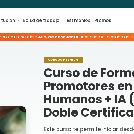
titución
Bolsa de trabajo
Testimonios
Promos
y obtén un increíble
40% de descuento
abonando la totalidad del va
CURSOS PREMIUM
Curso de Form
Promotores en
Humanos + IA 
Doble Certific
Este curso te permite iniciar des