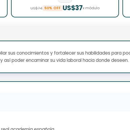
US$37
US$74
50% OFF
x módulo
ar sus conocimientos y fortalecer sus habilidades para pod
y así poder encaminar su vida laboral hacia donde deseen.
la real academia española