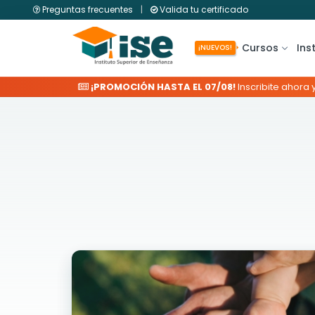
Preguntas frecuentes
|
Valida tu certificado
Cursos
Ins
¡NUEVOS!
¡PROMOCIÓN HASTA EL 07/08!
Inscribite ahora 