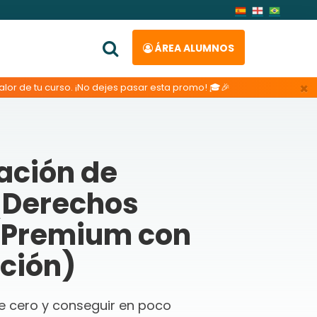
ÁREA ALUMNOS
×
lor de tu curso. ¡No dejes pasar esta promo! 🎓🎉
ación de
 Derechos
(Premium con
ación)
de cero y conseguir en poco