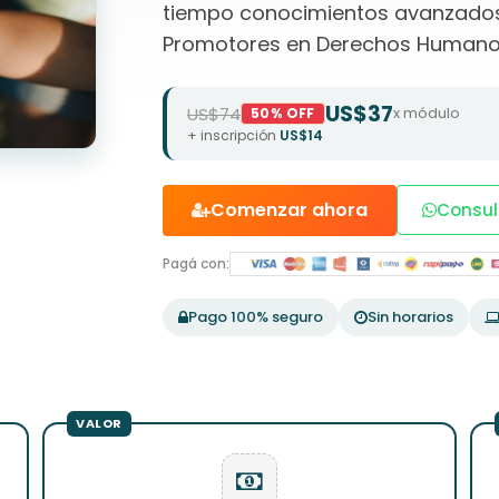
tiempo conocimientos avanzados
Promotores en Derechos Human
US$37
US$74
x módulo
50% OFF
+ inscripción
US$14
Comenzar ahora
Consul
Pagá con:
Pago 100% seguro
Sin horarios