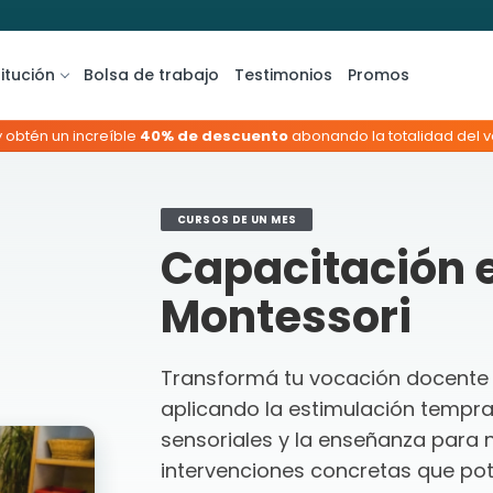
titución
Bolsa de trabajo
Testimonios
Promos
y obtén un increíble
40% de descuento
abonando la totalidad del va
CURSOS DE UN MES
Capacitación 
Montessori
Transformá tu vocación docente e
aplicando la estimulación tempra
sensoriales y la enseñanza para 
intervenciones concretas que pote