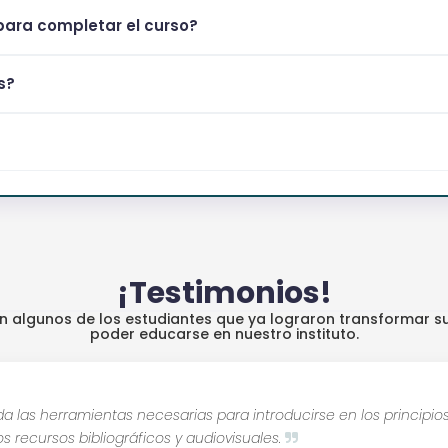
ara completar el curso?
s?
¡Testimonios!
an algunos de los estudiantes que ya lograron transformar su
poder educarse en nuestro instituto.
nda las herramientas necesarias para introducirse en los princip
s recursos bibliográficos y audiovisuales.