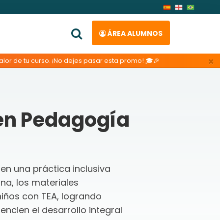
ÁREA ALUMNOS
×
lor de tu curso. ¡No dejes pasar esta promo! 🎓🎉
en Pedagogía
n una práctica inclusiva
na, los materiales
niños con TEA, logrando
ncien el desarrollo integral