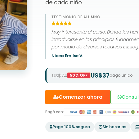
de cada niño.
TESTIMONIO DE ALUMNO
Muy interesante el curso. Brinda las he
introducirse en los principios fundame
por medio de diversos recursos bibliogr
Nicea Emilse V.
US$37
US$74
pago único
50% OFF
Comenzar ahora
Consul
Pagá con:
Pago 100% seguro
Sin horarios