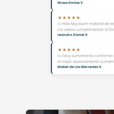
Nicea Emilse V.
Hola. Muy buen material de es
Los videos complementan la fo
Leandro Daniel S.
Estoy sumamente conforme con
el mejor asesoramiento sumame
Mabel de Las Mercedes S.