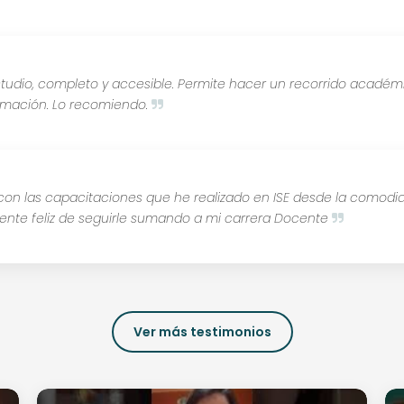
tudio, completo y accesible. Permite hacer un recorrido académ
rmación. Lo recomiendo.
 las capacitaciones que he realizado en ISE desde la comodida
nte feliz de seguirle sumando a mi carrera Docente
Ver más testimonios