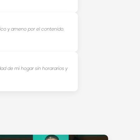
ico y ameno por el contenido.
d de mi hogar sin horararios y