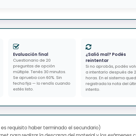
Evaluación final
¿Salió mal? Podés
Cuestionario de 20
reintentar
preguntas de opción
Si no aprobás, podés vol
múltiple. Tenés 30 minutos.
a intentarlo después de 
Se aprueba con 60%. Sin
horas. En el sistema que
fecha fija — lo rendís cuando
registrada la nota del últ
estés listo.
intento.
 es requisito haber terminado el secundario)
net para realizar la descarga del material y los exámenes 