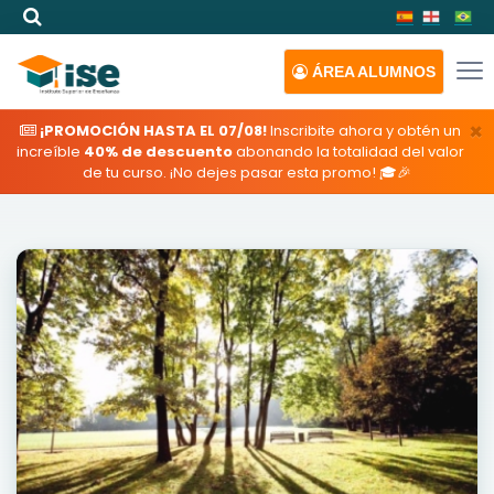
ÁREA
ALUMNOS
×
¡PROMOCIÓN HASTA EL 07/08!
Inscribite ahora y obtén un
increíble
40% de descuento
abonando la totalidad del valor
de tu curso. ¡No dejes pasar esta promo! 🎓🎉