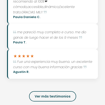
recomiendo al 100%❤
cómodo,accesible,dinámico,Excelente
trato.GRACIAS MIL!!
Paula Daniela C.
me pareció muy completo e curso. me dio
ganas de luego hacer el de los 9 meses
Paula T.
Fue una experiencia muy buena.. un excelente
curso con muy buena información gracias
Agustin R.
Ver más testimonios