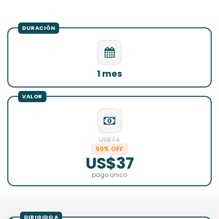
1 mes
US$74
50% OFF
US$37
pago único