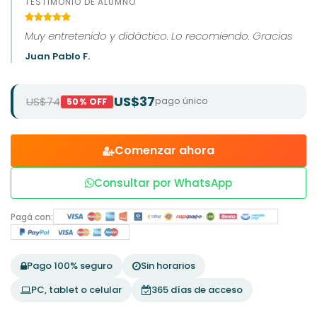
TESTIMONIO DE ALUMNO
Muy entretenido y didáctico. Lo recomiendo. Gracias
Juan Pablo F.
US$37
US$74
pago único
50% OFF
Comenzar ahora
Consultar por WhatsApp
Pagá con:
Pago 100% seguro
Sin horarios
PC, tablet o celular
365 días de acceso