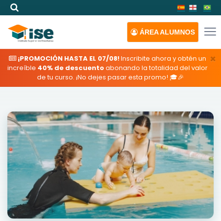
ÁREA
ALUMNOS
×
¡PROMOCIÓN HASTA EL 07/08!
Inscribite ahora y obtén un
increíble
40% de descuento
abonando la totalidad del valor
de tu curso. ¡No dejes pasar esta promo! 🎓🎉