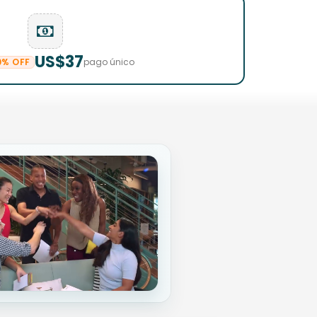
US$37
0% OFF
pago único