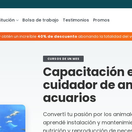
titución
Bolsa de trabajo
Testimonios
Promos
y obtén un increíble
40% de descuento
abonando la totalidad del va
CURSOS DE UN MES
Capacitación e
cuidador de a
acuarios
Convertí tu pasión por los animal
aprendé instalación y mantenimie
nutrición y reproducción de pece