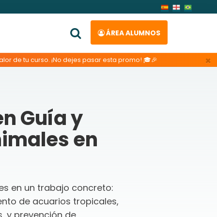
ÁREA ALUMNOS
×
lor de tu curso. ¡No dejes pasar esta promo! 🎓🎉
n Guía y
nimales en
es en un trabajo concreto:
nto de acuarios tropicales,
s, y prevención de