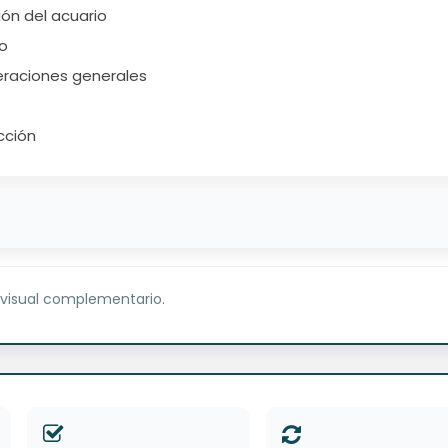
ión del acuario
io
eraciones generales
cción
 visual complementario.