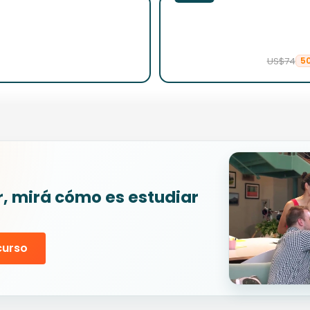
US$74
5
r, mirá cómo es estudiar
curso