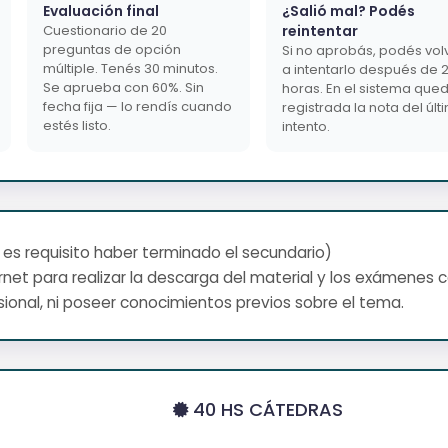
Evaluación final
¿Salió mal? Podés
Cuestionario de 20
reintentar
preguntas de opción
Si no aprobás, podés vol
múltiple. Tenés 30 minutos.
a intentarlo después de 
Se aprueba con 60%. Sin
horas. En el sistema que
fecha fija — lo rendís cuando
registrada la nota del últ
estés listo.
intento.
 es requisito haber terminado el secundario)
net para realizar la descarga del material y los exámenes 
ional, ni poseer conocimientos previos sobre el tema.
40 HS CÁTEDRAS