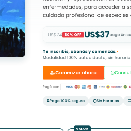
enfermedades, para acceder a sal
cuidado profesional de especies 
US$37
US$74
pago únic
50% OFF
Te inscribís, abonás y comenzás.
•
Modalidad 100% autodidacta, sin horarios
Comenzar ahora
Consul
Pagá con:
Pago 100% seguro
Sin horarios