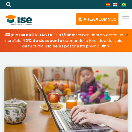
ÁREA
ALUMNOS
×
¡PROMOCIÓN HASTA EL 07/08!
Inscribite ahora y obtén un
increíble
40% de descuento
abonando la totalidad del valor
de tu curso. ¡No dejes pasar esta promo! 🎓🎉