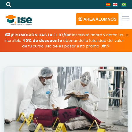
ÁREA
ALUMNOS
×
¡PROMOCIÓN HASTA EL 07/08!
Inscribite ahora y obtén un
increíble
40% de descuento
abonando la totalidad del valor
de tu curso. ¡No dejes pasar esta promo! 🎓🎉