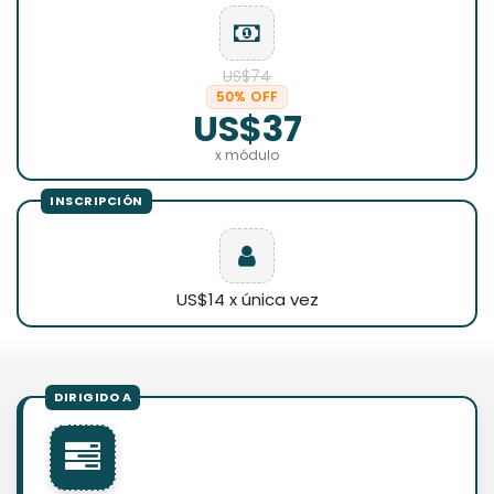
US$74
50% OFF
US$37
x módulo
US$14 x única vez