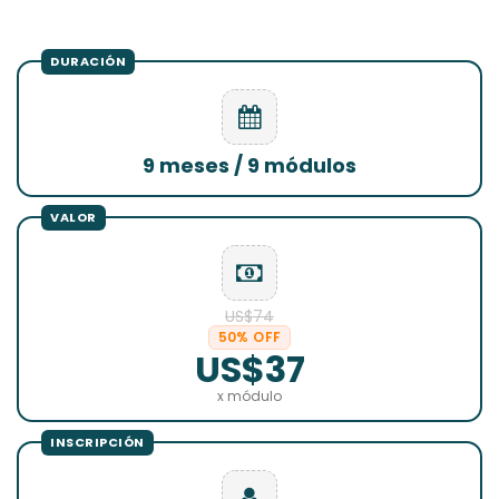
9 meses / 9 módulos
US$74
50% OFF
US$37
x módulo