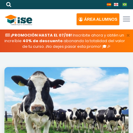
ÁREA
ALUMNOS
×
¡PROMOCIÓN HASTA EL 07/08!
Inscribite ahora y obtén un
increíble
40% de descuento
abonando la totalidad del valor
de tu curso. ¡No dejes pasar esta promo! 🎓🎉