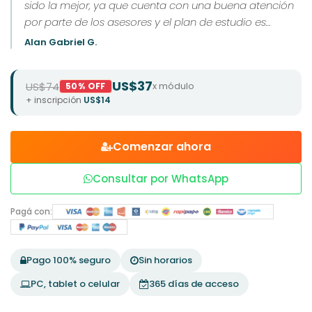
sido la mejor, ya que cuenta con una buena atención
por parte de los asesores y el plan de estudio es
excelente.
Alan Gabriel G.
US$37
US$74
x módulo
50% OFF
+ inscripción
US$14
Comenzar ahora
Consultar por WhatsApp
Pagá con:
Pago 100% seguro
Sin horarios
PC, tablet o celular
365 días de acceso