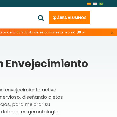
ÁREA ALUMNOS
×
lor de tu curso. ¡No dejes pasar esta promo! 🎓🎉
n Envejecimiento
n envejecimiento activo
ervioso, diseñando dietas
cias, para mejorar su
a laboral en gerontología.