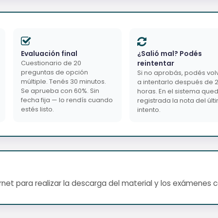
Evaluación final
¿Salió mal? Podés
Cuestionario de 20
reintentar
preguntas de opción
Si no aprobás, podés vol
múltiple. Tenés 30 minutos.
a intentarlo después de 
Se aprueba con 60%. Sin
horas. En el sistema que
fecha fija — lo rendís cuando
registrada la nota del últ
estés listo.
intento.
net para realizar la descarga del material y los exámenes 