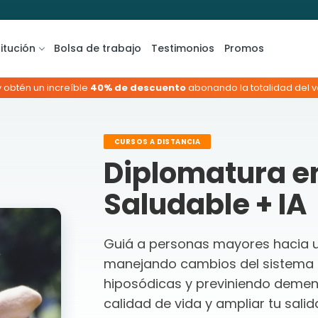
titución
Bolsa de trabajo
Testimonios
Promos
y obtén un increíble
40% de descuento
abonando la totalidad del va
CURSOS A DISTANCIA
Diplomatura e
Saludable + IA
Guiá a personas mayores hacia u
manejando cambios del sistema n
hiposódicas y previniendo demen
calidad de vida y ampliar tu salid