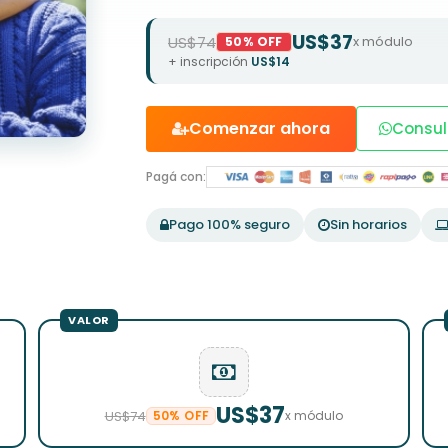
US$37
US$74
x módulo
50% OFF
+ inscripción
US$14
Comenzar ahora
Consul
Pagá con:
Pago 100% seguro
Sin horarios
US$37
US$74
50% OFF
x módulo