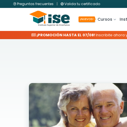
Preguntas frecuentes
|
Valida tu certificado
Cursos
Ins
¡NUEVOS!
¡PROMOCIÓN HASTA EL 07/08!
Inscribite ahora 