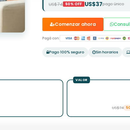
US$37
US$74
pago único
50% OFF
Comenzar ahora
Consul
Pagá con:
Pago 100% seguro
Sin horarios
US$74
5