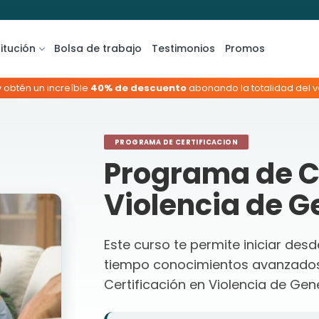
titución
Bolsa de trabajo
Testimonios
Promos
y obtén un increíble
40% de descuento
abonando la totalidad del va
PROGRAMA DE CERTIFICACION
Programa de Ce
Violencia de G
Este curso te permite iniciar des
tiempo conocimientos avanzado
Certificación en Violencia de Gen