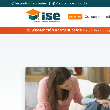
Preguntas frecuentes
|
Valida tu certificado
Cursos
Ins
¡NUEVOS!
¡PROMOCIÓN HASTA EL 07/08!
Inscribite ahora 