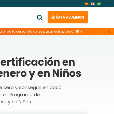
ÁREA ALUMNOS
×
lor de tu curso. ¡No dejes pasar esta promo! 🎓🎉
rtificación en
enero y en Niños
de cero y conseguir en poco
s en Programa de
ero y en Niños.