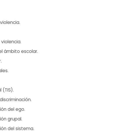
violencia.
 violencia.
el ámbito escolar.
.
les.
 (TIS).
 discriminación.
ción del ego.
ión grupal.
ción del sistema.