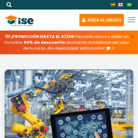
ÁREA
ALUMNOS
×
¡PROMOCIÓN HASTA EL 07/08!
Inscribite ahora y obtén un
increíble
40% de descuento
abonando la totalidad del valor
de tu curso. ¡No dejes pasar esta promo! 🎓🎉