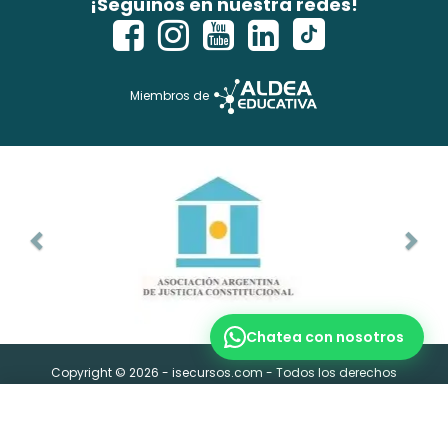
¡Seguínos en nuestra redes!
Miembros de
Copyright © 2026 - isecursos.com - Todos los derechos
reservados.
ISE CURSOS® es marca registrada. Instituto Nacional de la
Propiedad Industrial Ref Web. 1354274 y Expte. 2760614
Chatea con nosotros
US$37
US$74
x módulo
+ insc. US$14
Inscribirme ahora