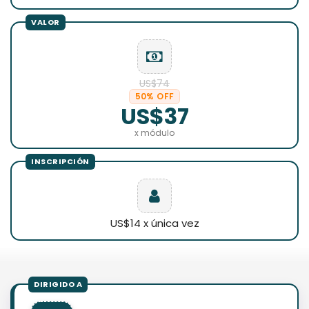
US$74
50% OFF
US$37
x módulo
US$14 x única vez