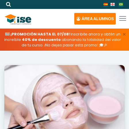
ÁREA
ALUMNOS
×
¡PROMOCIÓN HASTA EL 07/08!
Inscribite ahora y obtén un
increíble
40% de descuento
abonando la totalidad del valor
de tu curso. ¡No dejes pasar esta promo! 🎓🎉