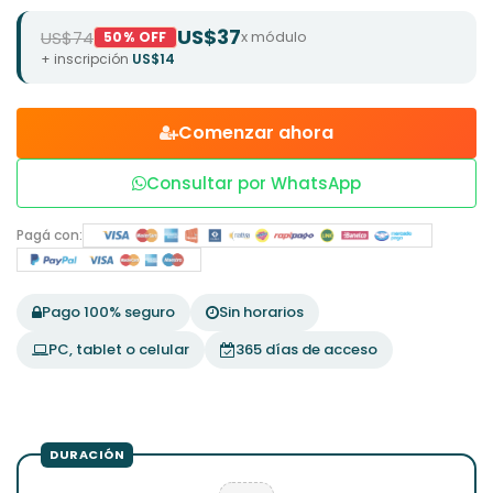
US$37
US$74
x módulo
50% OFF
+ inscripción
US$14
Comenzar ahora
Consultar por WhatsApp
Pagá con:
Pago 100% seguro
Sin horarios
PC, tablet o celular
365 días de acceso