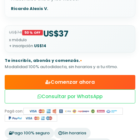
Ricardo Alexis V.
US$37
US$74
50% OFF
x módulo
+ inscripción
US$14
Te inscribís, abonás y comenzás.
•
Modalidad 100% autodidacta, sin horarios y a tu ritmo.
Comenzar ahora
Consultar por WhatsApp
Pagá con:
Pago 100% seguro
Sin horarios