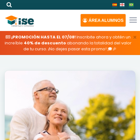
ÁREA
ALUMNOS
×
¡PROMOCIÓN HASTA EL 07/08!
Inscribite ahora y obtén un
increíble
40% de descuento
abonando la totalidad del valor
de tu curso. ¡No dejes pasar esta promo! 🎓🎉