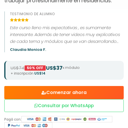
trabajar profesionalmente en residencias.
TESTIMONIO DE ALUMNO
Este curso lleno mis expectativas , es sumamente
interesante. Además de tener videos muy explicativos
de cada tema y módulos que se van desarrollando
muy claramente .El curso facilita poder estudiar en
Claudia Monica F.
nuestro propio tiempo y de forma online.
US$37
US$74
x módulo
50% OFF
+ inscripción
US$14
Comenzar ahora
Consultar por WhatsApp
Pagá con: