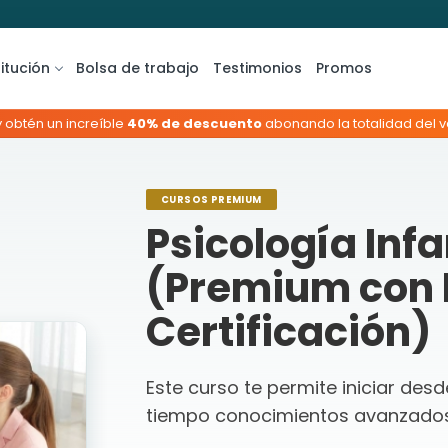
titución
Bolsa de trabajo
Testimonios
Promos
y obtén un increíble
40% de descuento
abonando la totalidad del va
CURSOS PREMIUM
Psicología Infan
(Premium con 
Certificación)
Este curso te permite iniciar des
tiempo conocimientos avanzados e