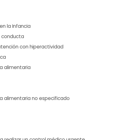
n la Infancia
de conducta
atención con hiperactividad
ica
a alimentaria
a alimentaria no especificado
a realizar un control médico urgente.