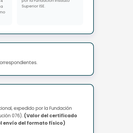
por la Fundación Instituto
24
Superior ISE.
da
imo
correspondientes.
cional, expedido por la Fundación
ución 076).
(Valor del certificado
l envío del formato físico)