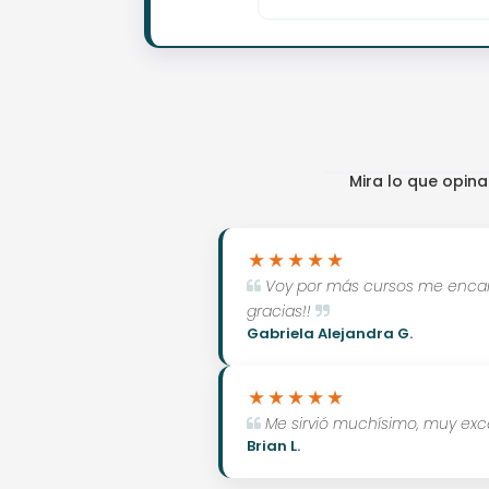
Mira lo que opin
Voy por más cursos me encanta
gracias!!
Gabriela Alejandra G.
Me sirvió muchísimo, muy ex
Brian L.