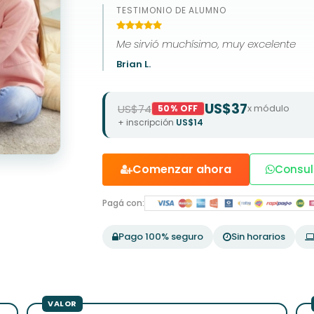
TESTIMONIO DE ALUMNO
Me sirvió muchísimo, muy excelente
Brian L.
US$37
US$74
x módulo
50% OFF
+ inscripción
US$14
Comenzar ahora
Consul
Pagá con:
Pago 100% seguro
Sin horarios