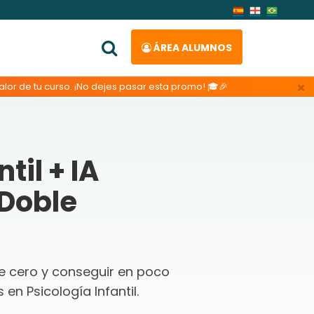
ÁREA ALUMNOS
×
lor de tu curso. ¡No dejes pasar esta promo! 🎓🎉
til + IA
Doble
de cero y conseguir en poco
n Psicología Infantil.