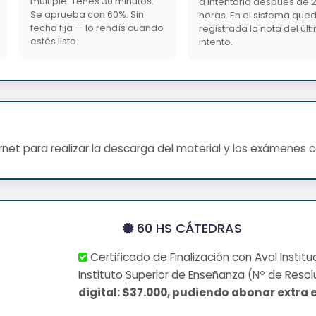
múltiple. Tenés 30 minutos.
a intentarlo después de 
Se aprueba con 60%. Sin
horas. En el sistema que
fecha fija — lo rendís cuando
registrada la nota del últ
estés listo.
intento.
net para realizar la descarga del material y los exámenes 
60 HS CÁTEDRAS
Certificado de Finalización con Aval Institu
Instituto Superior de Enseñanza (Nº de Resol
digital: $37.000, pudiendo abonar extra e