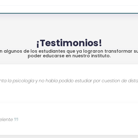
¡Testimonios!
an algunos de los estudiantes que ya lograron transformar su
poder educarse en nuestro instituto.
 la psicología y no había podido estudiar por cuestion de dista
celente