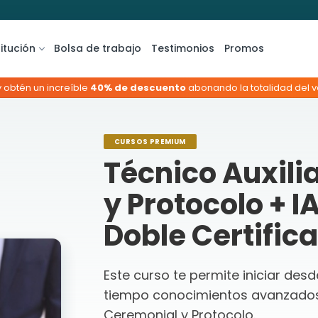
titución
Bolsa de trabajo
Testimonios
Promos
y obtén un increíble
40% de descuento
abonando la totalidad del va
CURSOS PREMIUM
Técnico Auxili
y Protocolo + 
Doble Certific
Este curso te permite iniciar des
tiempo conocimientos avanzados 
Ceremonial y Protocolo.