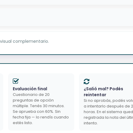
 visual complementario.
Evaluación final
¿Salió mal? Podés
Cuestionario de 20
reintentar
preguntas de opción
Si no aprobás, podés vol
múltiple. Tenés 30 minutos.
a intentarlo después de 
Se aprueba con 60%. Sin
horas. En el sistema que
fecha fija — lo rendís cuando
registrada la nota del últ
estés listo.
intento.