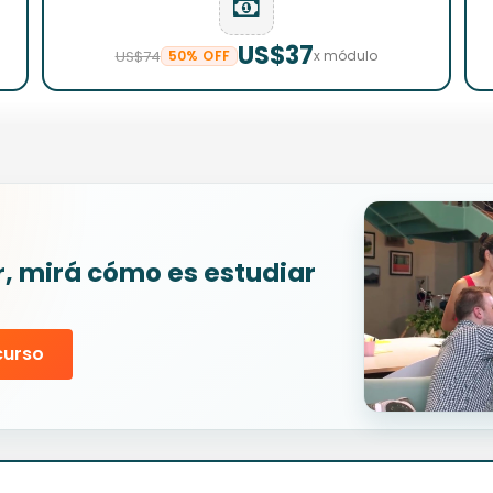
US$37
US$74
50% OFF
x módulo
r, mirá cómo es estudiar
curso