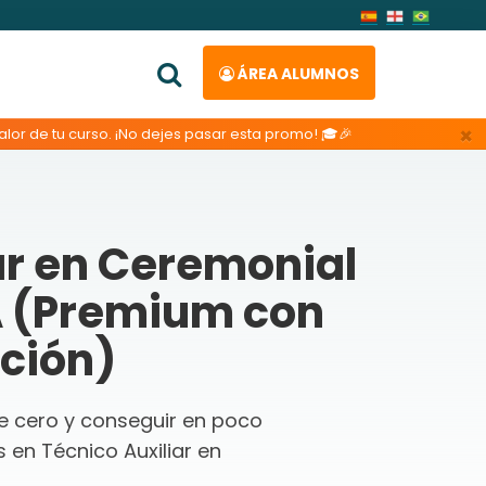
ÁREA ALUMNOS
×
lor de tu curso. ¡No dejes pasar esta promo! 🎓🎉
ar en Ceremonial
IA (Premium con
ación)
de cero y conseguir en poco
en Técnico Auxiliar en