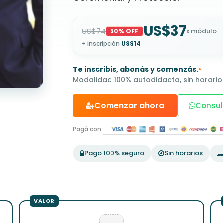
US$37
US$74
x módulo
50% OFF
+ inscripción
US$14
Te inscribís, abonás y comenzás.
•
Modalidad 100% autodidacta, sin horarios
Comenzar ahora
Consul
Pagá con:
Pago 100% seguro
Sin horarios