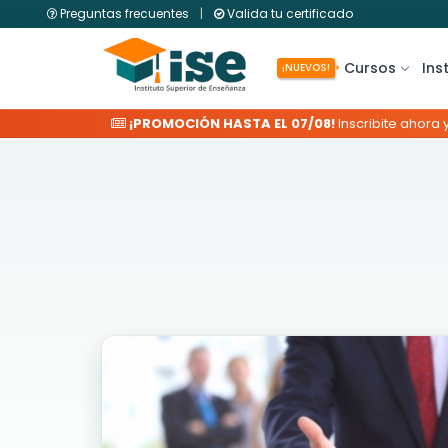
Preguntas frecuentes
|
Valida tu certificado
Cursos
Ins
¡NUEVOS!
¡PROMOCIÓN HASTA EL 07/08!
Inscribite ahora 