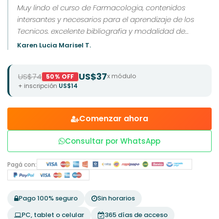
Muy lindo el curso de Farmacologia, contenidos
intersantes y necesarios para el aprendizaje de los
Tecnicos. excelente bibliografia y modalidad de
examenes.
Karen Lucia Marisel T.
US$37
US$74
x módulo
50% OFF
+ inscripción
US$14
Comenzar ahora
Consultar por WhatsApp
Pagá con:
Pago 100% seguro
Sin horarios
PC, tablet o celular
365 días de acceso