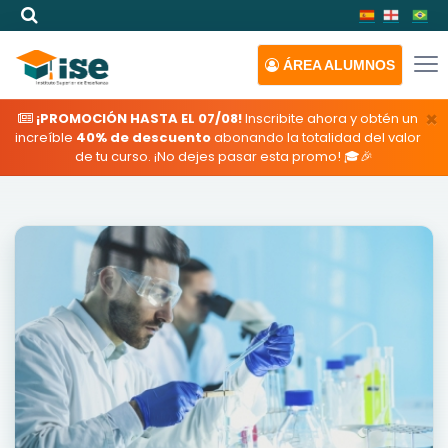
ÁREA
ALUMNOS
×
¡PROMOCIÓN HASTA EL 07/08!
Inscribite ahora y obtén un
increíble
40% de descuento
abonando la totalidad del valor
de tu curso. ¡No dejes pasar esta promo! 🎓🎉