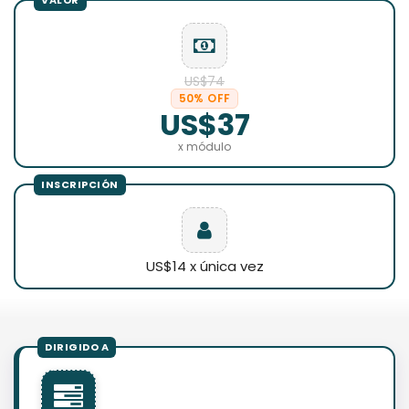
US$74
50% OFF
US$37
x módulo
US$14 x única vez