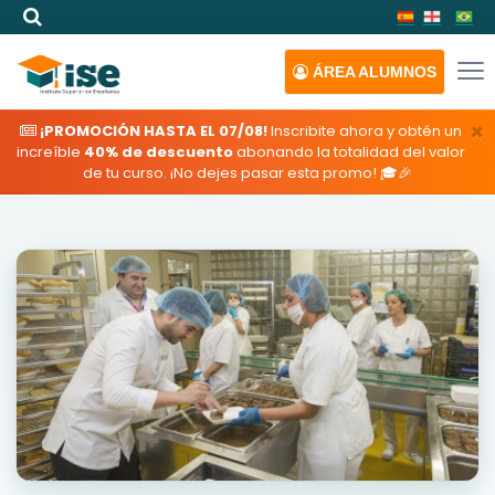
ÁREA
ALUMNOS
×
¡PROMOCIÓN HASTA EL 07/08!
Inscribite ahora y obtén un
increíble
40% de descuento
abonando la totalidad del valor
de tu curso. ¡No dejes pasar esta promo! 🎓🎉