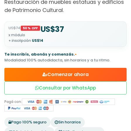
Restauración de muebles estatuas y edificios
de Patrimonio Cultural.
US$37
US$74
50% OFF
x módulo
+ inscripción
US$14
Te inscribís, abonás y comenzás.
•
Modalidad 100% autodidacta, sin horarios y a tu ritmo.
Comenzar ahora
Consultar por WhatsApp
Pagá con:
Pago 100% seguro
Sin horarios