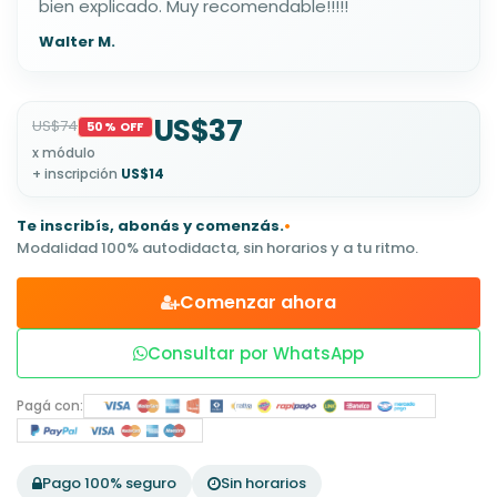
bien explicado. Muy recomendable!!!!!
Walter M.
US$37
US$74
50% OFF
x módulo
+ inscripción
US$14
Te inscribís, abonás y comenzás.
•
Modalidad 100% autodidacta, sin horarios y a tu ritmo.
Comenzar ahora
Consultar por WhatsApp
Pagá con:
Pago 100% seguro
Sin horarios