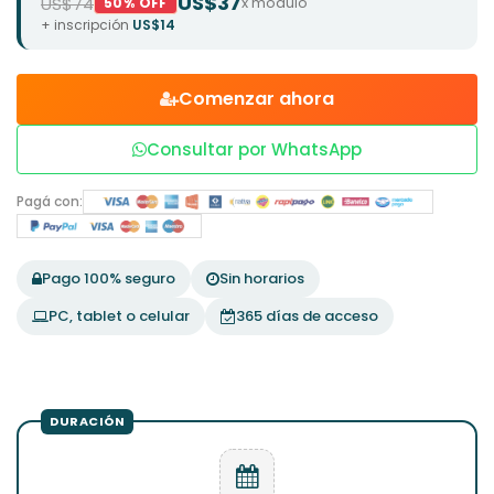
US$37
US$74
x módulo
50% OFF
+ inscripción
US$14
Comenzar ahora
Consultar por WhatsApp
Pagá con:
Pago 100% seguro
Sin horarios
PC, tablet o celular
365 días de acceso