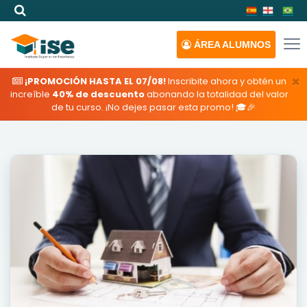
ÁREA
ALUMNOS
×
¡PROMOCIÓN HASTA EL 07/08!
Inscribite ahora y obtén un
increíble
40% de descuento
abonando la totalidad del valor
de tu curso. ¡No dejes pasar esta promo! 🎓🎉