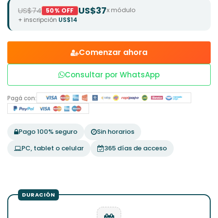
US$37
US$74
x módulo
50% OFF
+ inscripción
US$14
Comenzar ahora
Consultar por WhatsApp
Pagá con:
Pago 100% seguro
Sin horarios
PC, tablet o celular
365 días de acceso