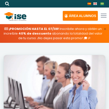
ÁREA
ALUMNOS
×
¡PROMOCIÓN HASTA EL 07/08!
Inscribite ahora y obtén un
increíble
40% de descuento
abonando la totalidad del valor
de tu curso. ¡No dejes pasar esta promo! 🎓🎉