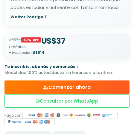
podes estudiar y nutriente con tanta información
exacta de dictan los módulos... muy agradecido y
Walter Rodrigo T.
nuevamente gracias al equipo que forma ISE
US$37
US$74
50% OFF
x módulo
+ inscripción
US$14
Te inscribís, abonás y comenzás.
•
Modalidad 100% autodidacta, sin horarios y a tu ritmo.
Comenzar ahora
Consultar por WhatsApp
Pagá con: