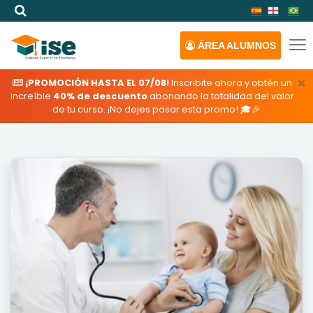
ÁREA
ALUMNOS
×
¡PROMOCIÓN HASTA EL 07/08!
Inscribite ahora y obtén un
increíble
40% de descuento
abonando la totalidad del valor
de tu curso. ¡No dejes pasar esta promo! 🎓🎉