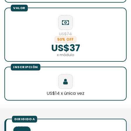
US$74
50% OFF
US$37
x módulo
US$14 x única vez