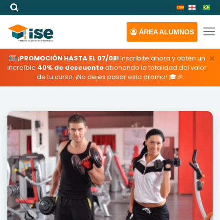
ÁREA
ALUMNOS
×
¡PROMOCIÓN HASTA EL 07/08!
Inscribite ahora y obtén un
increíble
40% de descuento
abonando la totalidad del valor
de tu curso. ¡No dejes pasar esta promo! 🎓🎉