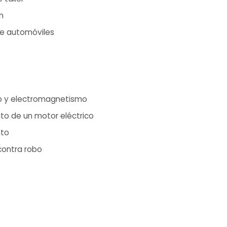
n
de automóviles
s
 y electromagnetismo
nto de un motor eléctrico
nto
contra robo