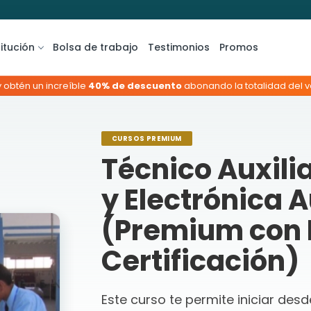
titución
Bolsa de trabajo
Testimonios
Promos
y obtén un increíble
40% de descuento
abonando la totalidad del va
CURSOS PREMIUM
Técnico Auxilia
y Electrónica A
(Premium con 
Certificación)
Este curso te permite iniciar des