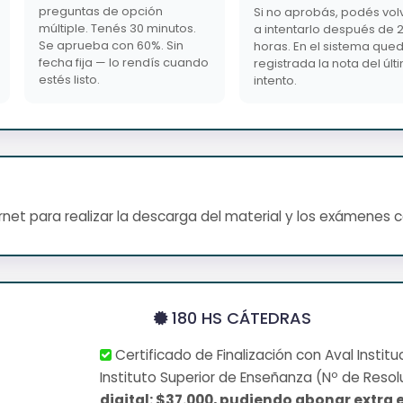
preguntas de opción
Si no aprobás, podés vol
múltiple. Tenés 30 minutos.
a intentarlo después de 
Se aprueba con 60%. Sin
horas. En el sistema que
fecha fija — lo rendís cuando
registrada la nota del últ
estés listo.
intento.
net para realizar la descarga del material y los exámenes 
180 HS CÁTEDRAS
Certificado de Finalización con Aval Institu
Instituto Superior de Enseñanza (Nº de Resol
digital: $37.000, pudiendo abonar extra e