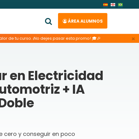
ÁREA ALUMNOS
×
lor de tu curso. ¡No dejes pasar esta promo! 🎓🎉
r en Electricidad
utomotriz + IA
Doble
de cero y conseguir en poco