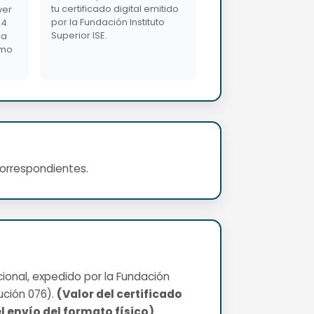
tu certificado digital emitido
ver
por la Fundación Instituto
24
Superior ISE.
da
imo
correspondientes.
cional, expedido por la Fundación
ución 076).
(Valor del certificado
l envío del formato físico)