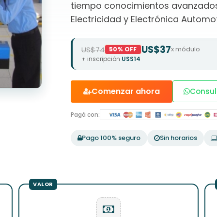
tiempo conocimientos avanzados 
Electricidad y Electrónica Automot
US$37
US$74
x módulo
50% OFF
+ inscripción
US$14
Comenzar ahora
Consul
Pagá con:
Pago 100% seguro
Sin horarios