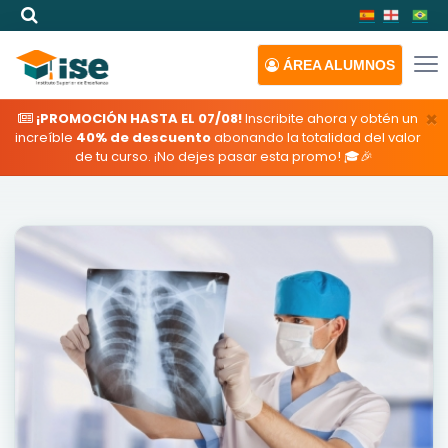
ÁREA
ALUMNOS
×
¡PROMOCIÓN HASTA EL 07/08!
Inscribite ahora y obtén un
increíble
40% de descuento
abonando la totalidad del valor
de tu curso. ¡No dejes pasar esta promo! 🎓🎉