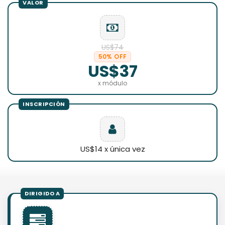
US$74
50% OFF
US$37
x módulo
US$14 x única vez