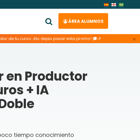
ÁREA ALUMNOS
×
lor de tu curso. ¡No dejes pasar esta promo! 🎓🎉
r en Productor
ros + IA
Doble
 poco tiempo conocimiento