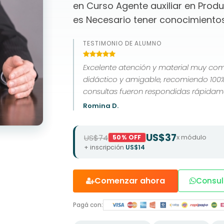
en Curso Agente auxiliar en Prod
es Necesario tener conocimiento
TESTIMONIO DE ALUMNO
Excelente atención y material muy co
didáctico y amigable, recomiendo 100%
consultas fueron respondidas rápidam
brindarnos esta oportunidad de estudia
Romina D.
US$37
US$74
x módulo
50% OFF
+ inscripción
US$14
Comenzar ahora
Consul
Pagá con: