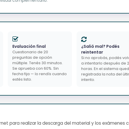
 visual complementario.
Evaluación final
¿Salió mal? Podés
Cuestionario de 20
reintentar
preguntas de opción
Si no aprobás, podés vol
múltiple. Tenés 30 minutos.
a intentarlo después de 
Se aprueba con 60%. Sin
horas. En el sistema que
fecha fija — lo rendís cuando
registrada la nota del últ
estés listo.
intento.
net para realizar la descarga del material y los exámenes 