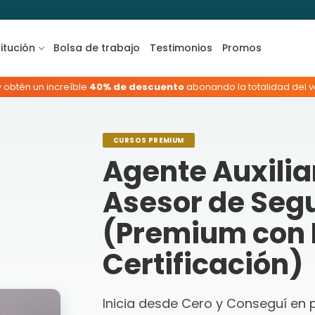
titución
Bolsa de trabajo
Testimonios
Promos
y obtén un increíble
40% de descuento
abonando la totalidad del va
CURSOS PREMIUM
Agente Auxilia
Asesor de Segu
(Premium con 
Certificación)
Inicia desde Cero y Conseguí en