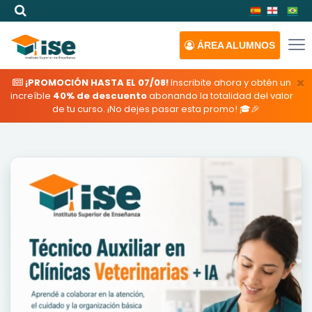
ÁREA
ALUMNOS
×
¡PROMOCIÓN HASTA EL 07/08!
Inscribite ahora y obtén un
increíble
40% de descuento
abonando la totalidad del valor
de tu curso. ¡No dejes pasar esta promo! 🎓🎉