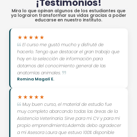
¡Testimonios!
Mira lo que opinan algunos de los estudiantes que
ya lograron transformar sus vidas gracias a poder
educarse en nuestro instituto.
El curso me gustó mucho y disfruté de
hacerlo. Tengo que destacar el gran trabajo que
hay en la selección de información para
dotarnos del conocimiento general de las
anatomías animales.
Romina Magalí E.
Muy buen curso, el material de estudio fue
muy completo abarcando todas las áreas de la
Asistencia Veterinaria. Sirve para mi CV y para mi
propio emprendimiento.Además debo agradecer
a mi Asesora Laura que estuvo 100% disponible