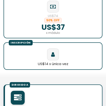
US$74
50% OFF
US$37
x módulo
US$14 x única vez